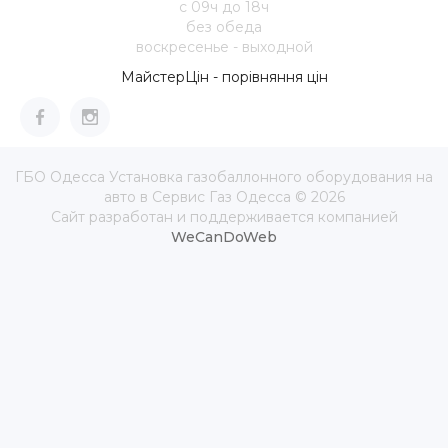
с 09ч до 18ч
без обеда
воскресенье - выходной
МайстерЦін - порівняння цін
ГБО Одесса Установка газобаллонного оборудования на
авто в Сервис Газ Одесса © 2026
Сайт разработан и поддерживается компанией
WeCanDoWeb