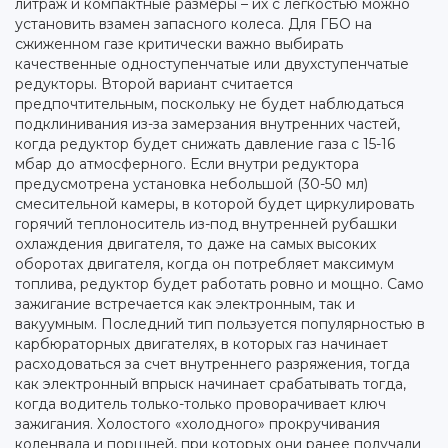
литраж и компактные размеры – их с легкостью можно
установить взамен запасного колеса. Для ГБО на
сжиженном газе критически важно выбирать
качественные одноступенчатые или двухступенчатые
редукторы. Второй вариант считается
предпочтительным, поскольку не будет наблюдаться
подклинивания из-за замерзания внутренних частей,
когда редуктор будет снижать давление газа с 15-16
мбар до атмосферного. Если внутри редуктора
предусмотрена установка небольшой (30-50 мл)
смесительной камеры, в которой будет циркулировать
горячий теплоноситель из-под внутренней рубашки
охлаждения двигателя, то даже на самых высоких
оборотах двигателя, когда он потребляет максимум
топлива, редуктор будет работать ровно и мощно. Само
зажигание встречается как электронным, так и
вакуумным. Последний тип пользуется популярностью в
карбюраторных двигателях, в которых газ начинает
расходоваться за счет внутреннего разряжения, тогда
как электронный впрыск начинает срабатывать тогда,
когда водитель только-только проворачивает ключ
зажигания. Холостого «холодного» прокручивания
коленвала и поршней, при которых они ранее получали