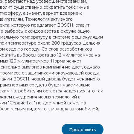
ки работают над усовершенствованием,
волит существенно сократить токсичные
тмосферу, а значит, вернет доверие к
вигателям. Технология активного
екта, которую предлагает BOSCH, ставит
ные выбросы оксидов азота в окружающую
тимальную температуру в системе рециркуляции
при температуре около 200 градусов Цельсия.
ри езде по городу. Со слов разработчиков
кратить выбросы азота до 12 миллиграммов на
имых 120 миллиграммов. Норма начнет
осительно выхлопов компания не дает, однако
мпромисса с защитниками окружающей среды.
мпании BOSCH, новый дизель будет ненамного
транспортных средств будет максимально
ким потребителям остается надеяться, что так
мы ждем внедрения новых технологий в
нии "Сервис Газ" по доступной цене. На
безопасным видом топлива для автомобилей.
Продолжить