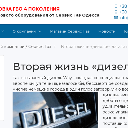
+38 
ОВКА ГБО 4 ПОКОЛЕНИЯ
+38 
зового оборудования от Сервис Газ Одесса
inf
О компании
Магазин Сервис Газ
Новости
К
й компании / Сервис Газ
Вторая жизнь «дизеля»- да или 
Вторая жизнь «дизел
Так называемый Дизель Way - скандал со специально
Европе кинул тень на, казалось бы, бессмертное созда
многие немецкие города в один голос заговорили о во
дизельными
дебаты о це
удивительно
резко упали
дизеле обе
поставщико