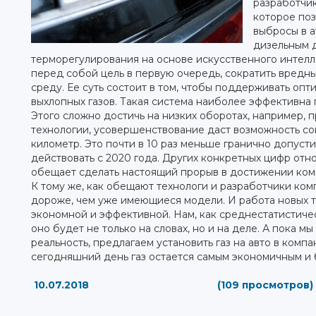
разработчи
которое поз
выбросы в а
дизельным д
терморегулирования на основе искусственного интелл
перед собой цель в первую очередь, сократить вред
среду. Ее суть состоит в том, чтобы поддерживать оп
выхлопных газов. Такая система наиболее эффективна 
Этого сложно достичь на низких оборотах, например, п
технологии, усовершенствование даст возможность со
километр. Это почти в 10 раз меньше гранично допуст
действовать с 2020 года. Других конкретных цифр отн
обещает сделать настоящий прорыв в достижении ко
К тому же, как обещают технологи и разработчики ко
дороже, чем уже имеющиеся модели. И работа новых 
экономной и эффективной. Нам, как среднестатистичес
оно будет не только на словах, но и на деле. А пока 
реальность, предлагаем установить газ на авто в компа
сегодняшний день газ остается самым экономичным и 
10.07.2018
(109 просмотров)