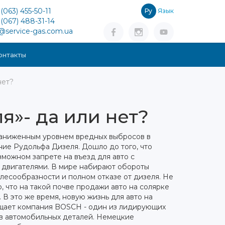
(063) 455-50-11
Ру
Язык
(067) 488-31-14
o@service-gas.com.ua
онтакты
нет?
я»- да или нет?
 заниженным уровнем вредных выбросов в
ние Рудольфа Дизеля. Дошло до того, что
зможном запрете на въезд для авто с
 двигателями.
В мире набирают обороты
лесообразности и полном отказе от дизеля. Не
, что на такой почве продажи авто на солярке
. В это же время, новую жизнь для авто на
щает компания BOSCH - один из лидирующих
в автомобильных деталей. Немецкие