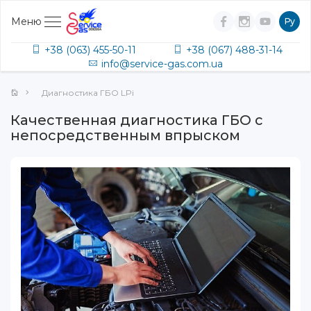
Меню
Ру
+38 (063) 455-50-11
+38 (067) 488-31-14
info@service-gas.com.ua
Диагностика ГБО LPi
Качественная диагностика ГБО с
непосредственным впрыском