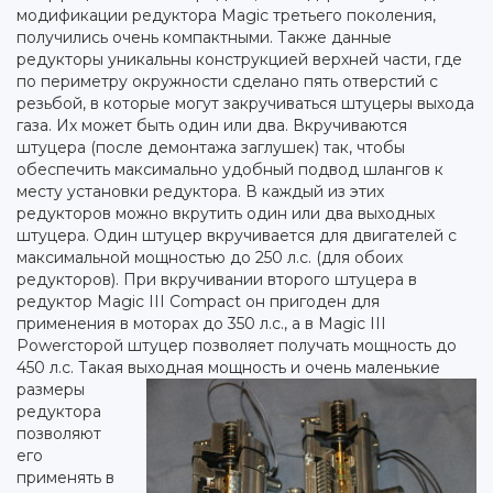
модификации редуктора Magic третьего поколения,
получились очень компактными. Также данные
редукторы уникальны конструкцией верхней части, где
по периметру окружности сделано пять отверстий с
резьбой, в которые могут закручиваться штуцеры выхода
газа. Их может быть один или два. Вкручиваются
штуцера (после демонтажа заглушек) так, чтобы
обеспечить максимально удобный подвод шлангов к
месту установки редуктора. В каждый из этих
редукторов можно вкрутить один или два выходных
штуцера. Один штуцер вкручивается для двигателей с
максимальной мощностью до 250 л.с. (для обоих
редукторов). При вкручивании второго штуцера в
редуктор Magic III Compact он пригоден для
применения в моторах до 350 л.с., а в Magic III
Powerсторой штуцер позволяет получать мощность до
450 л.с. Такая выходная
мощность и очень маленькие
размеры
редуктора
позволяют
его
применять в