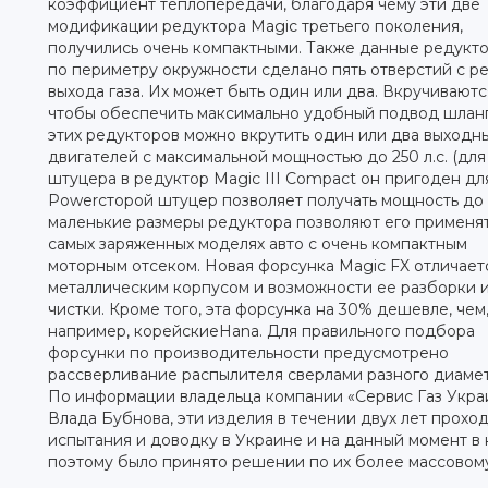
коэффициент теплопередачи, благодаря чему эти две
модификации редуктора Magic третьего поколения,
получились очень компактными. Также данные редукто
по периметру окружности сделано пять отверстий с ре
выхода газа. Их может быть один или два. Вкручиваютс
чтобы обеспечить максимально удобный подвод шланго
этих редукторов можно вкрутить один или два выходн
двигателей с максимальной мощностью до 250 л.с. (дл
штуцера в редуктор Magic III Compact он пригоден для 
Powerсторой штуцер позволяет получать мощность до 4
маленькие размеры редуктора позволяют его применят
самых заряженных моделях авто с очень компактным
моторным отсеком. Новая форсунка Magic FX отличает
металлическим корпусом и возможности ее разборки 
чистки. Кроме того, эта форсунка на 30% дешевле, чем
например, корейскиеHana. Для правильного подбора
форсунки по производительности предусмотрено
рассверливание распылителя сверлами разного диамет
По информации владельца компании «Сервис Газ Укра
Влада Бубнова, эти изделия в течении двух лет прохо
испытания и доводку в Украине и на данный момент в 
поэтому было принято решении по их более массовом