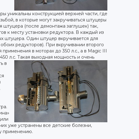
ры уникальны конструкцией верхней части, где
зьбой, в которые могут закручиваться штуцеры
я штуцера (после демонтажа заглушек) так,
в к месту установки редуктора. В каждый из
ых штуцера. Один штуцер вкручивается для
я обоих редукторов). При вкручивании второго
применения в моторах до 350 л.с., а в Magic III
50 л.с. Такая выходная
мощность и очень
ь в
ся
и
,
ра.
ина»
дили
них уже устранены все детские болезни,
у применению.