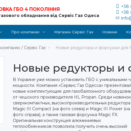
+38 
ОВКА ГБО 4 ПОКОЛІННЯ
+38 
газового обладнання від Сервіс Газ Одеса
info
Про компанію
Магазин Сервіс Газ
Новини
Ко
компанію / Сервіс Газ
Новые редукторы и форсунки для
Новые редукторы и 
В Украине уже можно установить ГБО с уникальными 
мощности.
Компания «Сервис Газ Одесса» презентова
новые комплектующие для газобаллонного оборудова
от чешского производителя HL Propan. Среди новинок
сверхкомпактных, высокопроизводительных редуктора
Magic III Compact (на фото слева) и Magic III Power (на
фото справа), а также газовая форсунка Magic FX.
Оригинальная конструкция алюминиевых
теплообменников позволила получить очень высокий