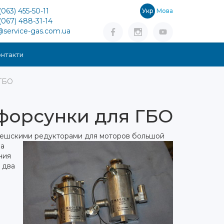
(063) 455-50-11
Укр
Мова
(067) 488-31-14
@service-gas.com.ua
нтакти
 ГБО
форсунки для ГБО
чешскими редукторами для моторов большой
ла
ния
 два