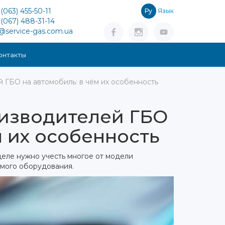
(063) 455-50-11
Ру
Язык
(067) 488-31-14
o@service-gas.com.ua
онтакты
й ГБО на автомобиль: в чём их особенность
оизводителей ГБО
м их особенность
 деле нужно учесть многое от модели
амого оборудования.