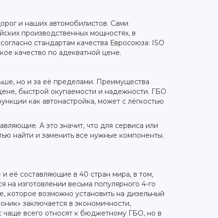
орог и наших автомобилистов. Сами
йских производственных мощностях, в
огласно стандартам качества Евросоюза: ISO
йское качество по адекватной цене.
ьше, но и за её пределами. Преимущества
 цене, быстрой окупаемости и надежности. ГБО
функции как автонастройка, может с лёгкостью
авляющие. А это значит, что для сервиса или
тью найти и заменить все нужные компоненты.
 и её составляющие в 40 стран мира, в том,
ся на изготовлении весьма популярного 4-го
, которое возможно установить на дизельный
оник» заключается в экономичности,
c чаще всего относят к бюджетному ГБО, но в