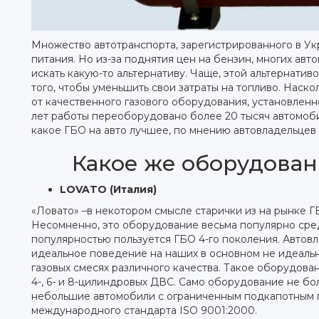
Множество автотранспорта, зарегистрированного в У
питания. Но из-за поднятия цен на бензин, многих авт
искать какую-то альтернативу. Чаще, этой альтернатив
того, чтобы уменьшить свои затраты на топливо. Наск
от качественного газового оборудования, установленно
лет работы переоборудовано более 20 тысяч автомоби
какое ГБО на авто лучшее, по мнению автовладельцев
Какое же оборудован
LOVATO (Италия)
«Ловато» –в некотором смысле старички из на рынке ГБ
Несомненно, это оборудование весьма популярно сре
популярностью пользуется ГБО 4-го поколения. Автов
идеальное поведение на наших в основном не идеальн
газовых смесях различного качества. Такое оборудова
4-, 6- и 8-цилиндровых ДВС. Само оборудование не бо
небольшие автомобили с ограниченным подкапотным п
международного стандарта ISO 9001:2000.