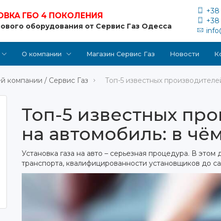
+38 
ОВКА ГБО 4 ПОКОЛЕНИЯ
+38 
зового оборудования от Сервис Газ Одесса
inf
О компании
Магазин Сервис Газ
Новости
К
й компании / Сервис Газ
Топ-5 известных производителе
Топ-5 известных пр
на автомобиль: в чё
Установка газа на авто – серьезная процедура. В этом
транспорта, квалифицированности установщиков до с