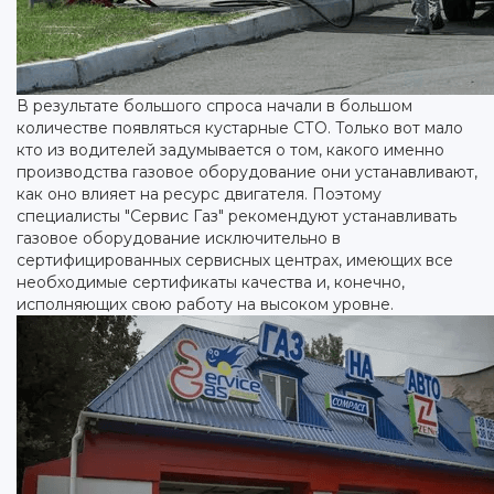
В результате большого спроса начали в большом
количестве появляться кустарные СТО. Только вот мало
кто из водителей задумывается о том, какого именно
производства газовое оборудование они устанавливают,
как оно влияет на ресурс двигателя. Поэтому
специалисты "Сервис Газ" рекомендуют устанавливать
газовое оборудование исключительно в
сертифицированных сервисных центрах, имеющих все
необходимые сертификаты качества и, конечно,
исполняющих свою работу на высоком уровне.