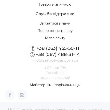
Товари зі знижкою
Служба підтримки
Зв’язатися з нами
Повернення товару
Мапа сайту
+38 (063) 455-50-11
+38 (067) 488-31-14
info@service-gas.com.ua
з 09ч до 18ч
без обіда
неділя - вихідний
МайстерЦін - порівняння цін
ГБО Одеса Установка газобалонного обладнання на