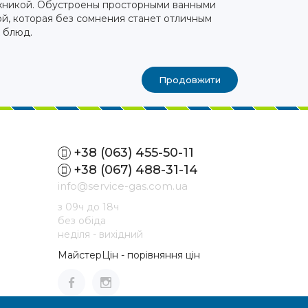
ехникой. Обустроены просторными ванными
й, которая без сомнения станет отличным
 блюд.
Продовжити
+38 (063) 455-50-11
+38 (067) 488-31-14
info@service-gas.com.ua
з 09ч до 18ч
без обіда
неділя - вихідний
МайстерЦін - порівняння цін