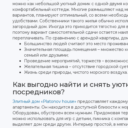
можно как небольшой уютный домик с одной-двумя ко
комфортабельный коттедж. Многие размышляют над 
вариантов, планируют оптимальный, со всеми необхо
удобствами. Собственники такого жилья обычно исполь
загородный дом. Иногда это приходится тягостно для 
поэтому вариант самостоятельной сдачи остается наи
переплачивать. По сравнению с арендой квартиры, до
Большинство людей считают это место проживан
Значительная площадь помещения – множество ко
семьей или друзьями;
Проведение мероприятий, торжеств – возможност
Желательная тишина – отсутствие городской суе
Жизнь среди природы, чистого морского воздуха.
Как выгодно найти и снять уют
посредников?
Элитный дом «Platonov house»
предоставляет каждому
апартаменты. Он находится в доступной близости к м
Оборудован, обустроен всем нужным. Придомовая тер
можно использовать для игр с детьми, пикника с ком
выделяет дом среди других. Интерьер простой, в мягки