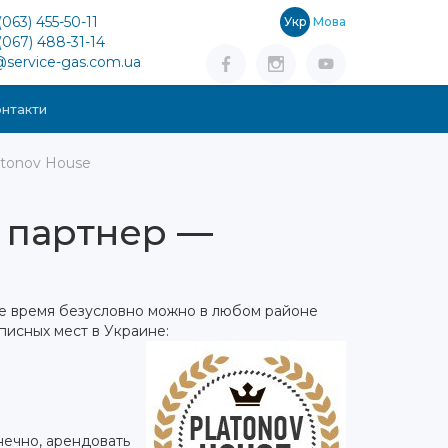
(063) 455-50-11
Укр
Мова
(067) 488-31-14
@service-gas.com.ua
нтакти
tonov House
 партнер —
ое время безусловно можно в любом районе
писных мест в Украине:
нечно, арендовать