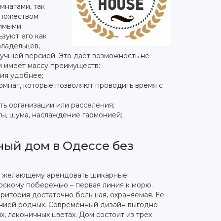
мнатами, так
множеством
димыми
зуют его как
владельцев,
лучшей версией. Это дает возможность не
м имеет массу преимуществ:
ия удобнее;
мнат, которые позволяют проводить время с
ь организации или расселения;
ты, шума, наслаждение гармонией;
ный дом в Одессе без
 желающему арендовать шикарные
орскому побережью – первая линия к морю.
ритория достаточно большая, охраняемая. Ее
панией родных. Современный дизайн выгодно
х, лаконичных цветах. Дом состоит из трех