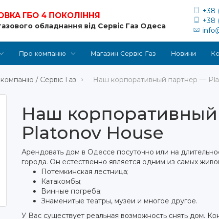
+38 
ОВКА ГБО 4 ПОКОЛІННЯ
+38 
газового обладнання від Сервіс Газ Одеса
info
Про компанію
Магазин Сервіс Газ
Новини
Ко
компанію / Сервіс Газ
Наш корпоративный партнер — Pla
Наш корпоративный
Platonov House
Арендовать дом в Одессе посуточно или на длительн
города. Он естественно является одним из самых живо
Потемкинская лестница;
Катакомбы;
Винные погреба;
Знаменитые театры, музеи и многое другое.
У Вас существует реальная возможность снять дом. Ко