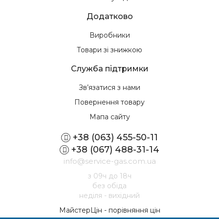
Додатково
Виробники
Товари зі знижкою
Служба підтримки
Зв’язатися з нами
Повернення товару
Мапа сайту
+38 (063) 455-50-11
+38 (067) 488-31-14
info@service-gas.com.ua
з 09ч до 18ч
без обіда
неділя - вихідний
МайстерЦін - порівняння цін