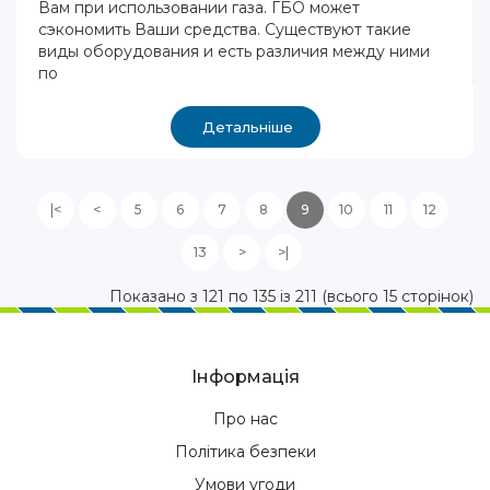
Вам при использовании газа. ГБО может
сэкономить Ваши средства. Существуют такие
виды оборудования и есть различия между ними
по
Детальніше
|<
<
5
6
7
8
9
10
11
12
13
>
>|
Показано з 121 по 135 із 211 (всього 15 сторінок)
Інформація
Про нас
Політика безпеки
Умови угоди