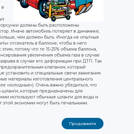
 в
ит
 Форсунки должны быть расположены
ктор. Иначе автомобиль потеряет в динамике,
больше, чем должен быть. Иногда не опытные
ь» отсекатель в баллоне, чтобы в него
 этим, потому что те 15-25% объема баллона,
нсирования увеличения объема газа в случае
азрыва в случае его деформации при ДТП. Так
 предохранительным клапаном, который
е установить и специальные свечи зажигания.
ные материалы изготовления центрального
лее «холодные»). Очень важно убедиться, что
G-шланги, которые предназначены для
номии используют обычные шланги для воды и
 этой экономии могут быть печальными.
Продовжити