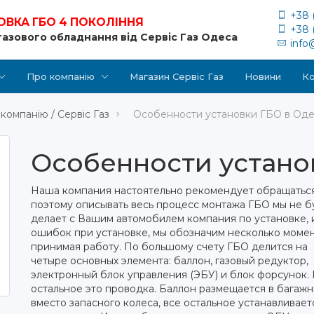
+38 
ОВКА ГБО 4 ПОКОЛІННЯ
+38 
газового обладнання від Сервіс Газ Одеса
info
Про компанію
Магазин Сервіс Газ
Новини
Ко
компанію / Сервіс Газ
Особенности установки ГБО в Од
Особенности устано
Наша компания настоятельно рекомендует обращаться
поэтому описывать весь процесс монтажа ГБО мы не 
делает с Вашим автомобилем компания по установке, и
ошибок при установке, мы обозначим несколько момен
принимая работу.
По большому счету ГБО делится на
четыре основных элемента: баллон, газовый редуктор,
электронный блок управления (ЭБУ) и блок форсунок.
остальное это проводка. Баллон размещается в багаж
вместо запасного колеса, все остальное устанавливает