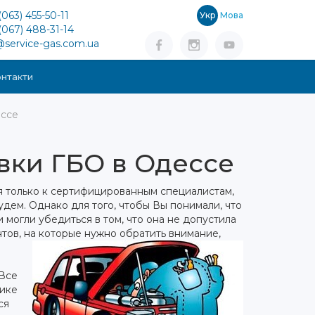
(063) 455-50-11
Укр
Мова
(067) 488-31-14
@service-gas.com.ua
нтакти
ессе
вки ГБО в Одессе
 только к сертифицированным специалистам,
будем.
Однако для того, чтобы Вы понимали, что
 могли убедиться в том, что она не допустила
тов, на которые нужно обратить внимание,
 Все
нике
ся