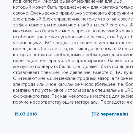
под капотом. Иногда бывают исключения для ЭБУ,
который может быть предназначен для монтажа только
салоне. Очень важно правильно установить форсунки и
электронный блок управления, потому что от них завис
эффективность и правильность работы всей системы.
максимально близко к месту врезки во впускной колле
особенно при резких ускорениях и расход газа будет 
установщики ГБО предлагают своим клиентам «отключит
помещалось больше газа, но никогда не соглашайтесь с
которые остаются свободными, необходимы для компе
перепадов температур. Они предохраняют баллон от р
же нужно проверить баллон, он должен быть оснащен
стравливает повышенное давление. Вместе с ГБО лучш
Они имеют меньший межэлектродный зазор, а также и
электрода или иное калильное число (большее, т.е. бо
компания по установке использовала специальные LP
сжиженного газа. Так как некоторые мастера для эко
прочие несоответствующие материалы. Последствия от
15.03.2016
(112 переглядів)