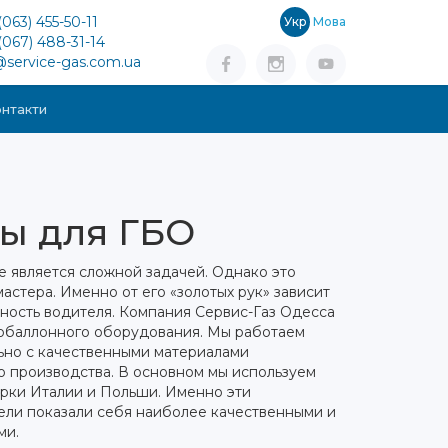
(063) 455-50-11
Укр
Мова
(067) 488-31-14
@service-gas.com.ua
нтакти
ы для ГБО
е является сложной задачей. Однако это
стера. Именно от его «золотых рук» зависит
ность водителя. Компания Сервис-Газ Одесса
зобаллонного оборудования.
Мы работаем
ьно с качественными материалами
о производства. В основном мы используем
арки Италии и Польши. Именно эти
ели показали себя наиболее качественными и
ми.