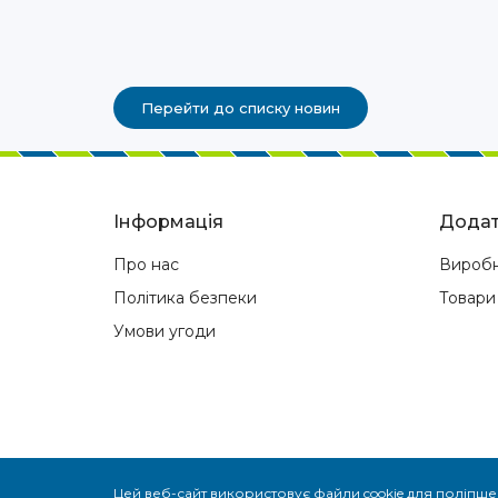
Перейти до списку новин
Інформація
Додат
Про нас
Вироб
Політика безпеки
Товари
Умови угоди
Цей веб-сайт використовує файли cookie для поліпше