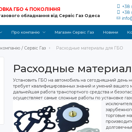
+38 
ОВКА ГБО 4 ПОКОЛІННЯ
+38 
газового обладнання від Сервіс Газ Одеса
info
Про компанію
Магазин Сервіс Газ
Новини
Ко
компанію / Сервіс Газ
Расходные материалы для ГБО
Расходные материал
Установить ГБО на автомобиль на сегодняшний день н
требует квалифицированных знаний и умений вашего ма
дальнейшая работа транспортного средства и безопас
осуществляет самые сложные работы по установке га
исключител
зарубежног
торговые м
производит
долговечны