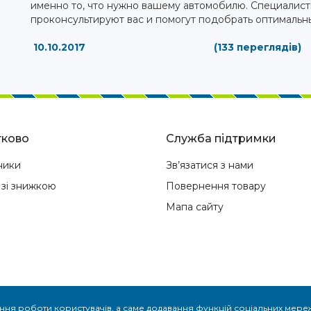
именно то, что нужно вашему автомобилю. Специалис
проконсультируют вас и помогут подобрать оптимальн
10.10.2017
(133 переглядів)
ково
Служба підтримки
ники
Зв’язатися з нами
 зі знижкою
Повернення товару
Мапа сайту
ння роботи користувачів, а саме додавання функцій соціальних мереж