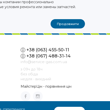
ты компании профессионально
ые условия ремонта или замены запчастей.
Продовжити
+38 (063) 455-50-11
+38 (067) 488-31-14
info@service-gas.com.ua
з 09ч до 18ч
без обіда
неділя - вихідний
МайстерЦін - порівняння цін
, статистичного