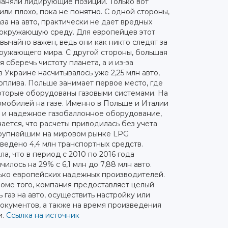
 заняли лидирующие позиции. Только вот
или плохо, пока не понятно. С одной стороны,
аза на авто, практически не дает вредных
 окружающую среду. Для европейцев этот
вычайно важен, ведь они как никто следят за
ружающего мира. С другой стороны, большая
я сберечь чистоту планета, а и из-за
в Украине насчитывалось уже 2,25 млн авто,
оплива. Польше занимает первое место, где
которые оборудованы газовыми системами. На
втомобилей на газе. Именно в Польше и Италии
 и надежное газобаллонное оборудование,
ается, что расчеты приводилась без учета
крупнейшим на мировом рынке LPG
ведено 4,4 млн транспортных средств.
, что в период с 2010 по 2016 года
илось на 29% с 6,1 млн до 7,88 млн авто.
лько европейских надежных производителей.
роме того, компания предоставляет целый
 газ на авто, осуществить настройку или
окументов, а также на время произведения
и.
Ссылка на источник