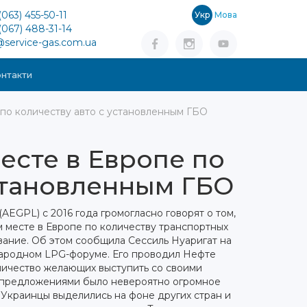
(063) 455-50-11
Укр
Мова
(067) 488-31-14
@service-gas.com.ua
нтакти
 по количеству авто с установленным ГБО
есте в Европе по
установленным ГБО
EGPL) с 2016 года громогласно говорят о том,
м месте в Европе по количеству транспортных
вание.
Об этом сообщила Сессиль Нуаригат на
народном LPG-форуме. Его проводил Нефте
личество желающих выступить со своими
 предложениями было невероятно огромное
 Украинцы выделились на фоне других стран и