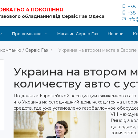
+38 
ОВКА ГБО 4 ПОКОЛІННЯ
+38 
газового обладнання від Сервіс Газ Одеса
info
Про компанію
Магазин Сервіс Газ
Новини
Ко
компанію / Сервіс Газ
Украина на втором месте в Европе
Украина на втором м
количеству авто с 
По данным Европейской ассоциации сжиженного газа (A
что Украина на сегодняшний день находится на второ
средств, где уже установлено газобаллонное оборудо
VIII между
Рынок, а ко
докладами,
количество.