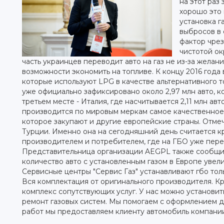
на этот раз
хорошо это 
установка г
выбросов в
фактор чрез
чистотой ок
часть украинцев переводит авто на газ не из-за желани
возможности экономить на топливе. К концу 2016 года 
которые используют LPG в качестве альтернативного т
уже официально зафиксировано около 2,97 млн авто, 
третьем месте - Италия, где насчитывается 2,11 млн а
производится по мировым меркам самое качественное
которое закупают и другие европейские страны. Отмеч
Турции. Именно она на сегодняшний день считается 
производителем и потребителем, где на ГБО уже пере
Представительница организации AEGPL также сообщила
количество авто с установленным газом в Европе увелич
Сервисные центры "Сервис Газ" устанавливают гбо то
Вся комплектация от оригинального производителя. К
комплекс сопутствующих услуг. У нас можно установить
ремонт газовых систем. Мы помогаем с оформлением д
работ мы предоставляем клиенту автомобиль компани