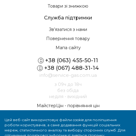
Товари зі знижкою
Служба підтримки
Зв’язатися з нами
Повернення товару
Мапа сайту
+38 (063) 455-50-11
+38 (067) 488-31-14
info@service-gas.com.ua
з 09ч до 18ч
без обіда
неділя - вихідний
МайстерЦін - порівняння цін
Цей веб-сайт використовує файли cookie для поліпшення
роботи користувачів, а саме додавання функцій соціальних
мереж, статистичного аналізу та вибору сторонніх служб. Для
отримання додаткової інформації дивіться сторінку