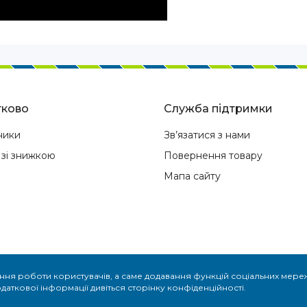
ково
Служба підтримки
ники
Зв’язатися з нами
 зі знижкою
Повернення товару
Мапа сайту
ння роботи користувачів, а саме додавання функцій соціальних мереж
я на авто в Сервіс Газ Одеса © 2026
аткової інформації дивіться сторінку конфіденційності.
Сайт разработ