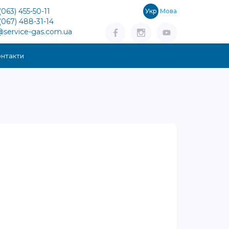
(063) 455-50-11
Укр
Мова
(067) 488-31-14
@service-gas.com.ua
нтакти