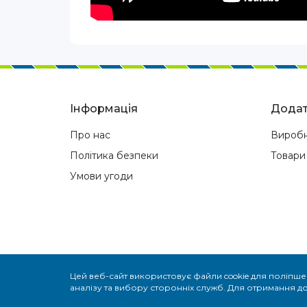
Інформація
Додат
Про нас
Вироб
Політика безпеки
Товари
Умови угоди
Цей веб-сайт використовує файли cookie для поліпше
ГБО Одеса Установка газобалонного обладнанн
аналізу та вибору сторонніх служб. Для отримання дод