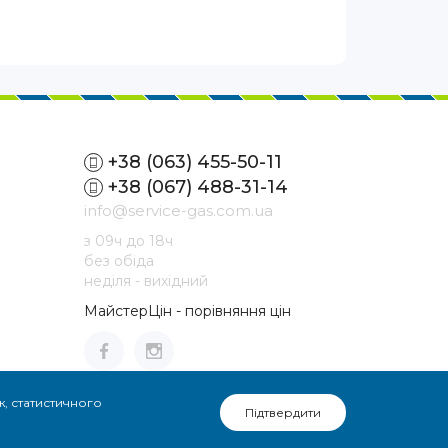
+38 (063) 455-50-11
+38 (067) 488-31-14
info@service-gas.com.ua
з 09ч до 18ч
без обіда
неділя - вихідний
МайстерЦін - порівняння цін
, статистичного
Підтвердити
ан и поддерживается компанией
WeCanDoWeb