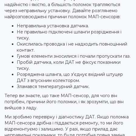
надійністю і якістю, а більшість поломок трапляються
через неправильну установку. Давайте розглянемо
найрозповсюджені причини поломок МАП-сенсорів:
Неправильна установка датчика.
Не правильно підключені шланги розрідження і
тиску.
Окислилась проводка і не надходить повноцінний
контакт.
Гумові елементи зносилися і почали пропускати газ.
Пробій датчика, коли ДАТ не фіксує показники
тиску.
Розряджена шланга, що з'єднує вхідний штуцер
ДАТ з впускним колектором.
Зламався температурний датчик.
Тепер ви знаєте, що таке МАП-сенсор, для чого він
потрібен, причини його поломки, і як зрозуміти, що він
вийшов з ладу.
Ми зробимо перевірку і діагностику ДАТ. Якщо поломка
МАП-сенсора дрібна і піддається ремонту, то ми його
відремонтуємо і залишимо. У разі, якщо прилад дає
неправильні показники, то буде потрібна повна заміна