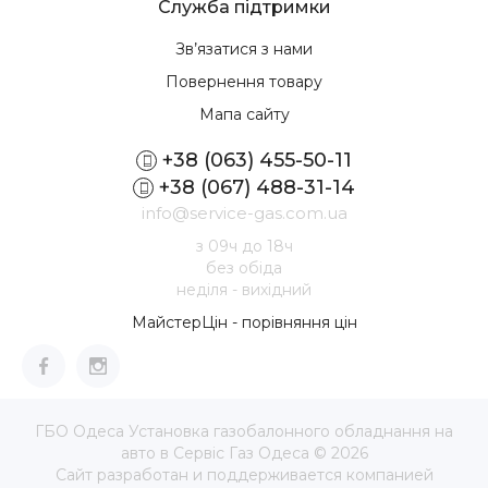
Служба підтримки
Зв’язатися з нами
Повернення товару
Мапа сайту
+38 (063) 455-50-11
+38 (067) 488-31-14
info@service-gas.com.ua
з 09ч до 18ч
без обіда
неділя - вихідний
МайстерЦін - порівняння цін
ГБО Одеса Установка газобалонного обладнання на
авто в Сервіс Газ Одеса © 2026
Сайт разработан и поддерживается компанией