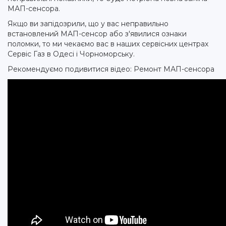
МАП-сенсора.
Якщо ви запідозрили, що у вас неправильно
встановлений МАП-сенсор або з'явилися ознаки
поломки, то ми чекаємо вас в наших сервісних центрах
Сервіс Газ в Одесі і Чорноморську.
Рекомендуємо подивитися відео: Ремонт МАП-сенсора