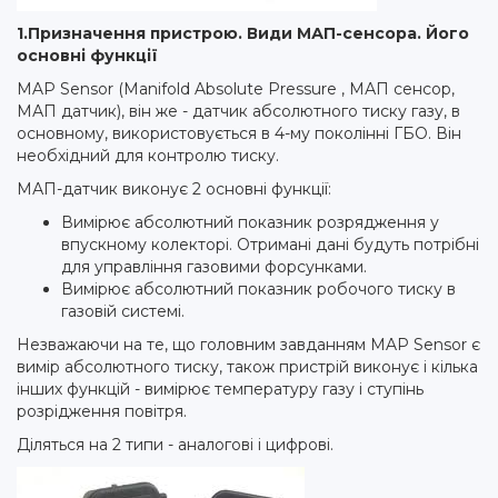
1.Призначення пристрою. Види МАП-сенсора. Його
основні функції
MAP Sensor (Manifold Absolute Pressure , МАП сенсор,
МАП датчик), він же - датчик абсолютного тиску газу, в
основному, використовується в 4-му поколінні ГБО. Він
необхідний для контролю тиску.
МАП-датчик виконує 2 основні функції:
Вимірює абсолютний показник розрядження у
впускному колекторі. Отримані дані будуть потрібні
для управління газовими форсунками.
Вимірює абсолютний показник робочого тиску в
газовій системі.
Незважаючи на те, що головним завданням MAP Sensor є
вимір абсолютного тиску, також пристрій виконує і кілька
інших функцій - вимірює температуру газу і ступінь
розрідження повітря.
Діляться на 2 типи - аналогові і цифрові.