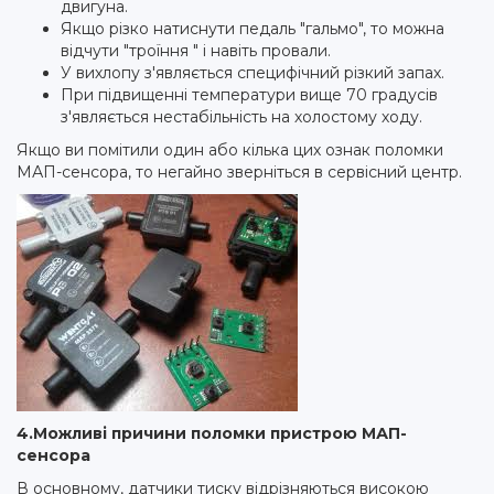
двигуна.
Якщо різко натиснути педаль "гальмо", то можна
відчути "троїння " і навіть провали.
У вихлопу з'являється специфічний різкий запах.
При підвищенні температури вище 70 градусів
з'являється нестабільність на холостому ходу.
Якщо ви помітили один або кілька цих ознак поломки
МАП-сенсора, то негайно зверніться в сервісний центр.
4.Можливі причини поломки пристрою МАП-
сенсора
В основному, датчики тиску відрізняються високою