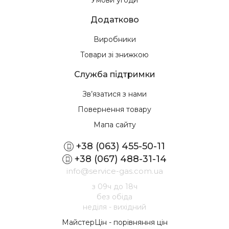
Додатково
Виробники
Товари зі знижкою
Служба підтримки
Зв’язатися з нами
Повернення товару
Мапа сайту
+38 (063) 455-50-11
+38 (067) 488-31-14
info@service-gas.com.ua
з 09ч до 18ч
без обіда
неділя - вихідний
МайстерЦін - порівняння цін