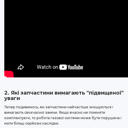
2. Які запчастини вимагають "підвищеної"
уваги
Тепер подивимось, які запчастини найчастіше зношуються і
вимагають своєчасної заміни. Якщо вчасно не поміняти
комплектуючі, то робота газової системи може бути порушена і
мати більш серйозні наслідки.