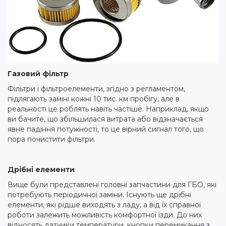
Газовий фільтр
Фільтри і фільтроелементи, згідно з регламентом,
підлягають заміні кожні 10 тис. км пробігу, але в
реальності це роблять навіть частіше. Наприклад, якщо
ви бачите, що збільшилася витрата або відзначається
явне падіння потужності, то це вірний сигнал того, що
пора почистити фільтри.
Дрібні елементи
Вище були представлені головні запчастини для ГБО, які
потребують періодичної заміни. Існують ще дрібні
елементи, які рідше виходять з ладу, а від їх справної
роботи залежить можливість комфортної їзди. До них
відносять датчики температури, кнопки перемикання з